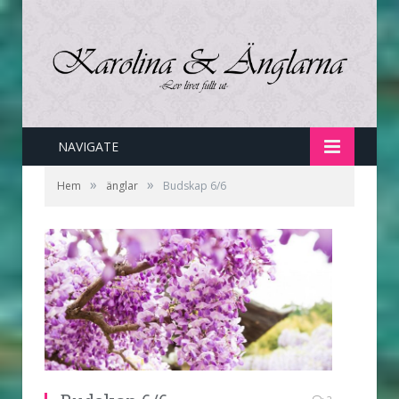
NAVIGATE
»
»
Hem
änglar
Budskap 6/6