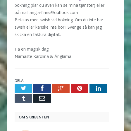
bokning (där du även kan se mina tjänster) eller
på mail anglarfinns@outlook.com
Betalas med swish vid bokning. Om du inte har
swish eller kanske inte bor i Sverige så kan jag
skicka en faktura digitalt.
Ha en magisk dag!
Namaste Karolina & Änglarna
DELA.
Twitter
Facebook
Google+
Pinterest
LinkedIn
Tumblr
E-
post
OM SKRIBENTEN