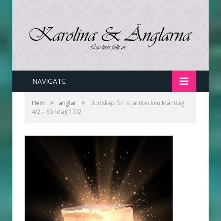
NAVIGATE
»
»
Hem
änglar
Budskap för stjärntecken Måndag
4/2 – Söndag 17/2