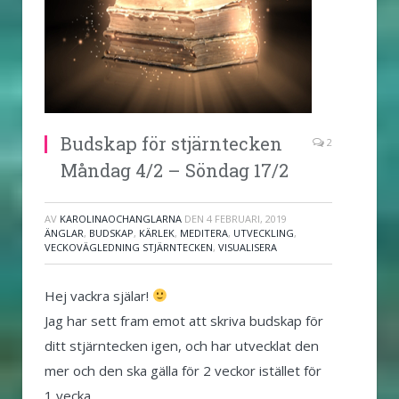
Budskap för stjärntecken
2
Måndag 4/2 – Söndag 17/2
AV
KAROLINAOCHANGLARNA
DEN
4 FEBRUARI, 2019
ÄNGLAR
,
BUDSKAP
,
KÄRLEK
,
MEDITERA
,
UTVECKLING
,
VECKOVÄGLEDNING STJÄRNTECKEN
,
VISUALISERA
Hej vackra själar!
Jag har sett fram emot att skriva budskap för
ditt stjärntecken igen, och har utvecklat den
mer och den ska gälla för 2 veckor istället för
1 vecka.