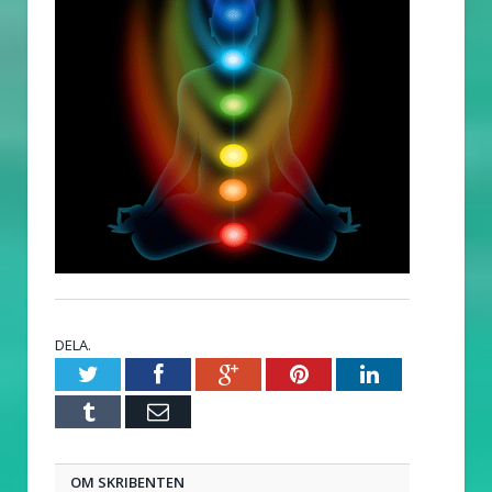
DELA.
Twitter
Facebook
Google+
Pinterest
LinkedIn
Tumblr
E-
post
OM SKRIBENTEN